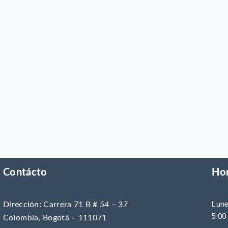
Contácto
Hor
Lune
Dirección:
Carrera 71 B # 54 – 37
5:00
Colombia, Bogotá – 111071